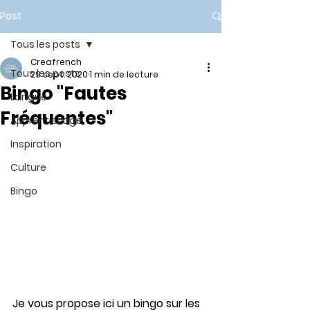
Post
Tous les posts
Creafrench
Tous les posts
29 sept. 2020
1 min de lecture
Bingo "Fautes
Langue
Fréquentes"
Apprentissage
Inspiration
Culture
Bingo
Je vous propose ici un bingo sur les 