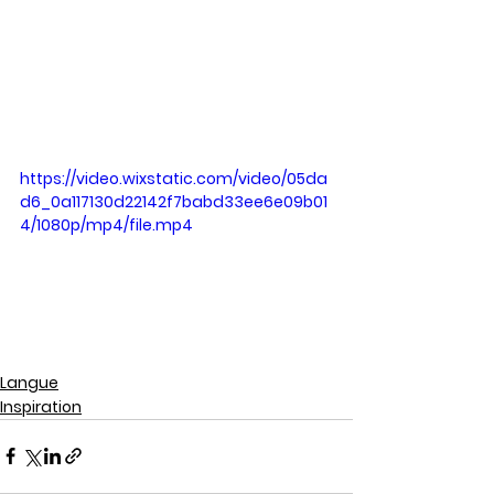
https://video.wixstatic.com/video/05da
d6_0a117130d22142f7babd33ee6e09b01
4/1080p/mp4/file.mp4
Langue
Inspiration