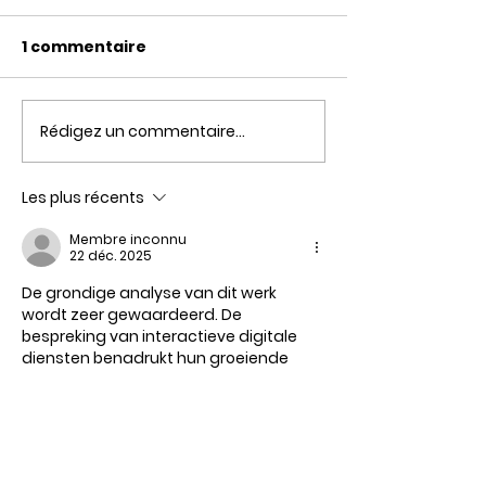
1 commentaire
Rédigez un commentaire...
Histoires de profs -
Histoires de p
numéro 5
numéro 2
Les plus récents
Membre inconnu
22 déc. 2025
De grondige analyse van dit werk 
wordt zeer gewaardeerd. De 
bespreking van interactieve digitale 
diensten benadrukt hun groeiende 
betekenis in het huidige 
entertainmentlandschap. De website 
kan extra informatie hebben als je 
daarnaar op zoek bent. Het is 
interessant om te zien hoe deze 