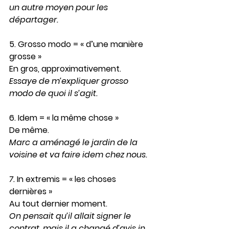
un autre moyen pour les 
départager.
5. Grosso modo
 = « d’une manière 
grosse »
En gros, approximativement.
Essaye de m’expliquer 
grosso 
modo
 de quoi il s’agit.
6. Idem 
= « la même chose »
De même.
Marc a aménagé le jardin de la 
voisine et va faire 
idem
 chez nous.
7. 
In extremis
 = « les choses 
dernières »
Au tout dernier moment.
On pensait qu’il allait signer le 
contrat, mais il a changé d’avis 
in 