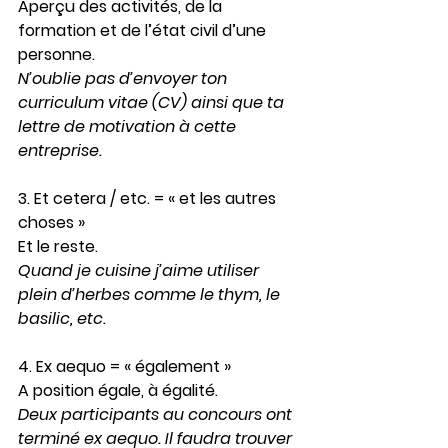
Aperçu des activités, de la 
formation et de l’état civil d’une 
personne.
N’oublie pas d’envoyer ton 
curriculum vitae (CV)
 ainsi que ta 
lettre de motivation à cette 
entreprise. 
3
. 
Et cetera / etc.
 = « et les autres 
choses »
Et le reste.
Quand je cuisine j’aime utiliser 
plein d’herbes comme le thym, le 
basilic, 
etc.
4. Ex aequo
 = « également » 
A position égale, à égalité.
Deux participants au concours ont 
terminé 
ex aequo
. Il faudra trouver 