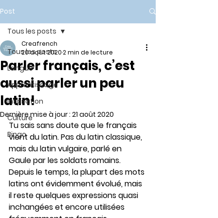
Post
Tous les posts
Creafrench
Tous les posts
20 août 2020
2 min de lecture
Parler français, c’est
Langue
aussi parler un peu
Apprentissage
latin!
Inspiration
Dernière mise à jour :
21 août 2020
Culture
Tu sais sans doute que le français 
Bingo
vient du latin. Pas du latin classique, 
mais du latin vulgaire, parlé en 
Gaule par les soldats romains.  
Depuis le temps, la plupart des mots 
latins ont évidemment évolué, mais 
il reste quelques expressions quasi 
inchangées et encore utilisées 