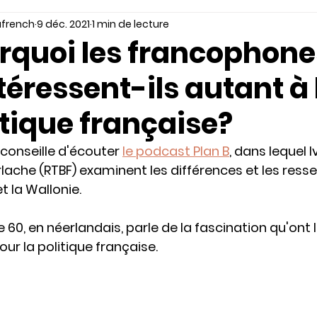
french
9 déc. 2021
1 min de lecture
rquoi les francophone
ntéressent-ils autant à 
itique française?
conseille d'écouter 
le podcast Plan B
, dans lequel 
rlache (RTBF) examinent les différences et les ress
t la Wallonie.   
e 60, en néerlandais, parle de la fascination qu'ont
ur la politique française.  