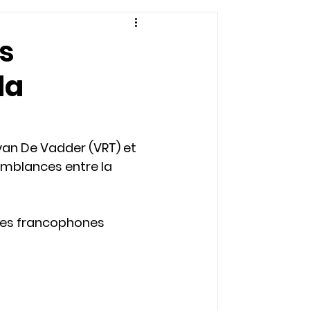
s
la
Ivan De Vadder (VRT) et 
emblances entre la 
 les francophones 