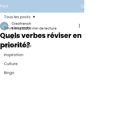
Post
Tous les posts
Creafrench
Tous les posts
6 mai 2020
1 min de lecture
Quels verbes réviser en
Langue
priorité?
Apprentissage
Inspiration
Culture
Bingo