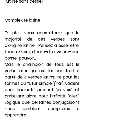
l'utilise sans cesse! 
Complexité latine
En plus, vous constaterez que la 
majorité de ces verbes sont 
d'origine latine.  Pensez à 
esse-être
, 
facere-faire
, 
dicere-dire
, 
videre-voir
, 
posse-pouvoir
,... 
Mais le champion de tous est le 
verbe 
aller 
qui est lui construit à 
partir de 3 verbes latins: 
ire 
pour les 
formes du futur simple "
j'irai
", 
vadere 
pour l'indicatif présent "
je vais
" et 
ambulare-alare
 pour l'infinitif "
aller
".  
Logique que certaines conjugaisons 
nous semblent complexes à 
apprendre!