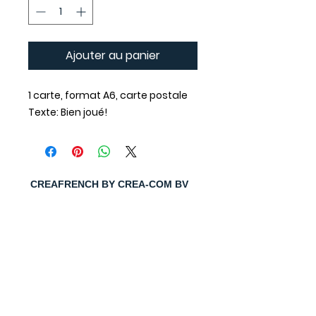
Ajouter au panier
1 carte, format A6, carte postale
Texte: Bien joué!
CREAFRENCH BY CREA-COM BV
aurelie@crea-com.be
Tél -
32-497-86.44.42
Numéro de société