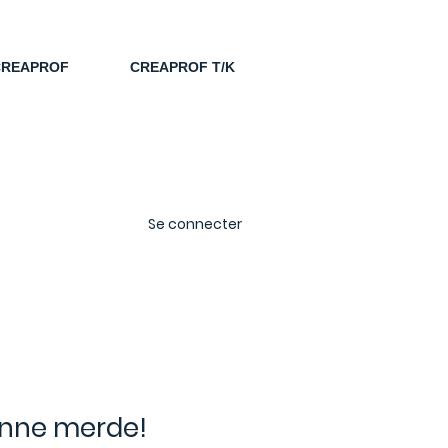
CREAPROF
CREAPROF T/K
Se connecter
onne merde!