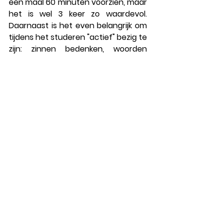
één maal 60 minuten voorzien, maar 
het is wel 3 keer zo waardevol.   
Daarnaast is het even belangrijk om 
tijdens het studeren "
actief
" bezig te 
zijn: zinnen bedenken, woorden 
luidop uitspreken, substantieven 
linken met werkwoorden, schrijven,...
In de ideale wereld zou je de dag 
voor een examen Frans niet meer 
moeten studeren, maar zou je je 
bezig houden met lezen en luisteren 
en vooral op tijd gaan slapen!  
Zo, we hopen dat je je zoon of 
dochter kan motiveren om met 
deze tips aan de slag te gaan.  
Heb je interesse in de Académie 