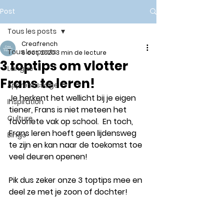
Post
Tous les posts
Creafrench
Tous les posts
6 oct. 2020
3 min de lecture
3 toptips om vlotter
Langue
Frans te leren!
Apprentissage
Je herkent het wellicht bij je eigen 
Inspiration
tiener, Frans is niet meteen het 
Culture
favoriete vak op school.  En toch, 
Frans leren hoeft geen lijdensweg 
Bingo
te zijn en kan naar de toekomst toe 
veel deuren openen!  
Pik dus zeker onze 3 toptips mee en 
deel ze met je zoon of dochter!