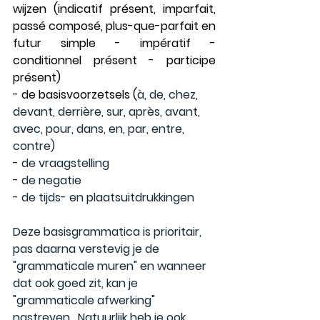
wijzen (indicatif présent, imparfait, 
passé composé, plus-que-parfait en 
futur simple - impératif - 
conditionnel présent - participe 
présent)
- de 
basisvoorzetsels
 (
à, de, chez, 
devant, derrière, sur, après, avant, 
avec, pour, dans, en, par, entre, 
contre)
- de 
vraagstelling
- de 
negatie
- de 
tijds- en plaatsuitdrukkingen
Deze 
basisgrammatica 
is 
prioritair, 
pas daarna verstevig je de 
"grammaticale muren" en wanneer 
dat ook goed zit, kan je 
"grammaticale afwerking" 
nastreven.  Natuurlijk heb je ook 